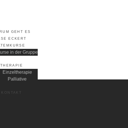
RUM GEHT ES
LSE ECKERT
ATEMKURSE
urse in der Gruppe
THERAPIE
Einzeltherapie
Palliative
KONTAKT