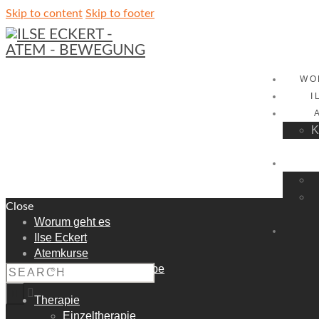
Skip to content
Skip to footer
WO
I
K
Close
Worum geht es
Ilse Eckert
Atemkurse
Kurse in der Gruppe
Therapie
Einzeltherapie